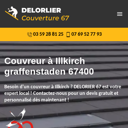
03 59 28 81 25
07 69 52 77 93
COUVREUR 67 À STRASBOURG
ENTREPRISE DE MAÇONNERIE 67
Couvreur à Illkirch
NETTOYAGE ET TRAITEMENT DE TOITURE 67
graffenstaden 67400
INTERVENTION D'URGENCE FUITE TOITURE 67
DEMOUSSAGE DE TOITURE 67
Besoin d'un couvreur à Illkirch ? DELORIER 67 est votre
expert local ! Contactez-nous pour un devis gratuit et
NETTOYAGE ET RAVALEMENT DE FAÇADE 67
personnalisé dès maintenant !
NETTOYAGE ET POSE DE GOUTTIÈRE 67